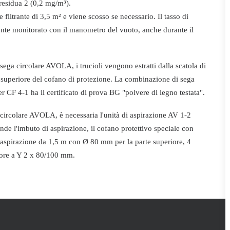
 residua 2 (0,2 mg/m³).
ie filtrante di 3,5 m² e viene scosso se necessario. Il tasso di
nte monitorato con il manometro del vuoto, anche durante il
ega circolare AVOLA, i trucioli vengono estratti dalla scatola di
e superiore del cofano di protezione. La combinazione di sega
CF 4-1 ha il certificato di prova BG "polvere di legno testata".
a circolare AVOLA, è necessaria l'unità di aspirazione AV 1-2
e l'imbuto di aspirazione, il cofano protettivo speciale con
i aspirazione da 1,5 m con Ø 80 mm per la parte superiore, 4
utore a Y 2 x 80/100 mm.