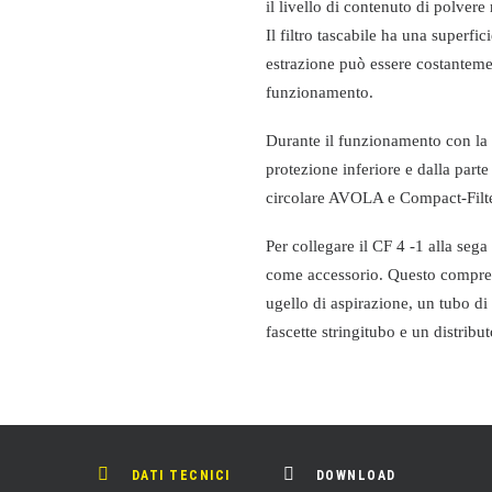
il livello di contenuto di polvere
Il filtro tascabile ha una superfic
estrazione può essere costanteme
funzionamento.
Durante il funzionamento con la s
protezione inferiore e dalla part
circolare AVOLA e Compact-Filter 
Per collegare il CF 4 -1 alla seg
come accessorio. Questo comprend
ugello di aspirazione, un tubo d
fascette stringitubo e un distrib
DATI TECNICI
DOWNLOAD