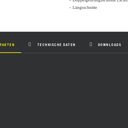
– Doppelgehrungsschnitte (Schift
– Längsschnitte
 FAKTEN
TECHNISCHE DATEN
DOWNLOADS
tmöglichkeiten mit
Vorteile der
hohe Schnitthöhe beim
 wieder ein Meilenstein in
größtmögliche Sicherh
(0 -150°) sowie eine
extrem hohe Wirtschaf
er Besonderheiten dieser
robuste Konstruktion