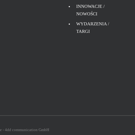
INNOWACJE /
NOWOŚCI
WYDARZENIA /
TARGI
ie - 4dd communication GmbH