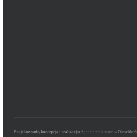
Projektowanie, koncepcja i
realizacja
:
Agencja reklamowa w Düsseldorf