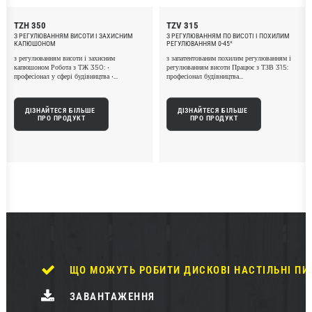
TZH 350
TZV 315
З РЕГУЛЮВАННЯМ ВИСОТИ І ЗАХИСНИМ
З РЕГУЛЮВАННЯМ ПО ВИСОТІ І ПОХИЛИМ
КАПЮШОНОМ
РЕГУЛЮВАННЯМ 0-45°
з регулюванням висоти і захисним
з запатентованим похилим регулюванням і
капюшоном Робота з ТЖ 350: •
регулюванням висоти Працює з ТЗВ 315:
професіонал у сфері будівництва •...
професіонал будівництва...
ДІЗНАЙТЕСЯ БІЛЬШЕ 
ДІЗНАЙТЕСЯ БІЛЬШЕ 
ПРО ПРОДУКТ
ПРО ПРОДУКТ
ЩО МОЖУТЬ РОБИТИ ДИСКОВІ НАСТІЛЬНІ ПИ
ЗАВАНТАЖЕННЯ