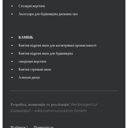
Столярні верстати
Аксесуари для будівництва дискових пил
КАМІНЬ
Кам'яні відрізні пили для вогнетривкої промисловості
Кам'яні відрізні пили для будівництва
спеціальні верстати
Кам'яні стрічкові пили
Алмазні диски
Розробка, концепція та
реалізація
:
Werbeagentur
Düsseldorf – 4dd communication GmbH
Відбиток
|
Приватність