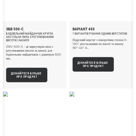
ЗБВ 500-С
ВАРІАНТ 450
БУДІВЕЛЬНИЙ МАЙДАНЧИК КРУГЛА
7 ВАРІАНТІВ РІЗАННЯ ОДНИМ ВЕРСТАТОМ
НАСТІЛЬНА ПИЛА З РЕГУЛЮВАННЯМ
Підрізний верстат з поворотним столом 0-
ВИСОТИ І НАХИЛУ
150°, регульованим по висоті та нахилу
ZBV 500-S - це циркулярна пила з
90°-45° A...
регулюванням висоти та нахилу для
будівельних майданчиків з діаметром 500
мм...
ДІЗНАЙТЕСЯ БІЛЬШЕ 
ПРО ПРОДУКТ
ДІЗНАЙТЕСЯ БІЛЬШЕ 
ПРО ПРОДУКТ