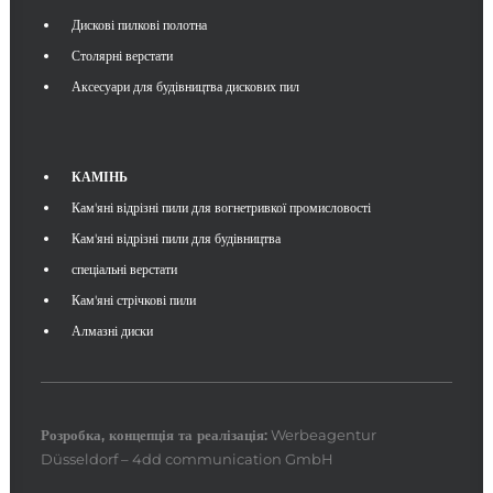
Дискові пилкові полотна
Столярні верстати
Аксесуари для будівництва дискових пил
КАМІНЬ
Кам'яні відрізні пили для вогнетривкої промисловості
Кам'яні відрізні пили для будівництва
спеціальні верстати
Кам'яні стрічкові пили
Алмазні диски
Розробка, концепція та
реалізація
:
Werbeagentur
Düsseldorf – 4dd communication GmbH