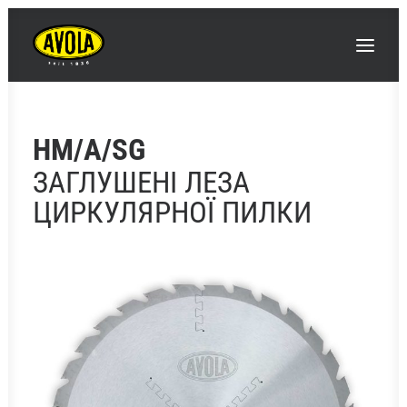
HM/A/SG
АВОЛА
ЗАГЛУШЕНІ ЛЕЗА
ІННОВАЦІЇ / НОВИНИ
ЦИРКУЛЯРНОЇ ПИЛКИ
ПОДІЇ / ЯРМАРКИ
ПРОДУКТИ
КОНТАКТИ ТА ВКАЗІВКИ