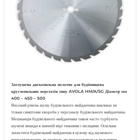
ШУКАТИ
Заглушена дископильна полотно для будівництва
круглопильних верстатів типу AVOLA HM/A/SG Діаметр мм
400 – 450 – 500
Високий рівень шуму будівельного майданчика викликає не
тільки симптоми хвороби у персоналу будівельного майданчика.
Мешканців будівельного майданчика також часто турбують
шумові викиди в значній мірі тижнями і місяцями. Оскільки
захистити будівельний майданчик в цілому від шумового
випромінювання, як правило, не представляється можливим,