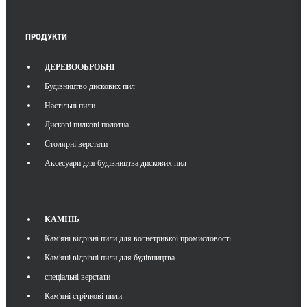
ПРОДУКТИ
ДЕРЕВООБРОБНІ
Будівництво дискових пил
Настільні пили
Дискові пилкові полотна
Столярні верстати
Аксесуари для будівництва дискових пил
КАМІНЬ
Кам'яні відрізні пили для вогнетривкої промисловості
Кам'яні відрізні пили для будівництва
спеціальні верстати
Кам'яні стрічкові пили