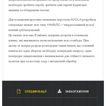
необхідно зробити спробу зробити самі окремі будівельні
машини та обладнання тихіше.
Для оснащення кругових пиляльних верстатів AVOLA розробила
спеціальне пильне лезо типу HM/A/SG = твердосплавний вузол/
вовчий зуб/заглушений.
Це пильне лезо має 8 зміїних лазерних розрізів в головному
клинку, які викликають шумозаглушення леза стовбура. При
цьому ці лазерні розрізи розподілені таким чином, що головний
клинок все одно зберігає необхідну попередню напругу, адже
попереднє навантаження є визначальною для стійкості пильного
полотна при холостому ходу і механічній обробці.
СПЕЦИФІКАЦІЇ
ЗАВАНТАЖЕННЯ