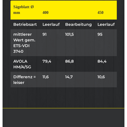
Sägeblatt Ø
mm
400
450
Betriebsart
Leerlauf
Bearbeitung
Leerlauf
Be
mittlerer
91
101,5
95
104
Wert gem.
ETS-VDI
3740
AVOLA
79,4
86,8
84,4
87,
HM/A/SG
Differenz =
11,6
14,7
10,6
16,
leiser