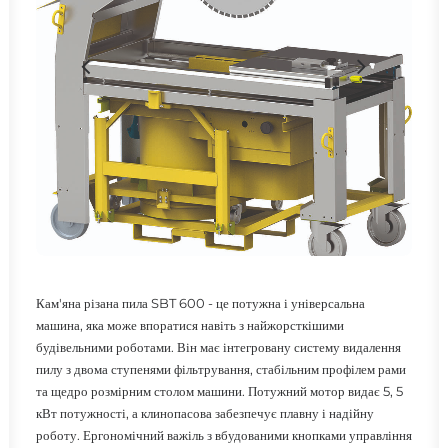
Кам'яна різана пила SBT 600 - це потужна і універсальна
машина, яка може впоратися навіть з найжорсткішими
будівельними роботами. Він має інтегровану систему видалення
пилу з двома ступенями фільтрування, стабільним профілем рами
та щедро розмірним столом машини. Потужний мотор видає 5, 5
кВт потужності, а клинопасова забезпечує плавну і надійну
роботу. Ергономічний важіль з вбудованими кнопками управління