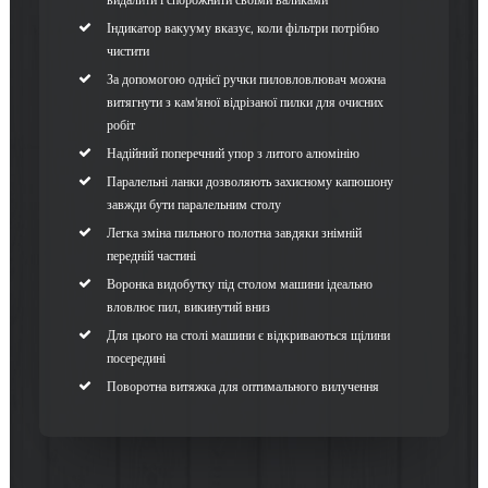
Індикатор вакууму вказує, коли фільтри потрібно
чистити
За допомогою однієї ручки пиловловлювач можна
витягнути з кам'яної відрізаної пилки для очисних
робіт
Надійний поперечний упор з литого алюмінію
Паралельні ланки дозволяють захисному капюшону
завжди бути паралельним столу
Легка зміна пильного полотна завдяки знімній
передній частині
Воронка видобутку під столом машини ідеально
вловлює пил, викинутий вниз
Для цього на столі машини є відкриваються щілини
посередині
Поворотна витяжка для оптимального вилучення