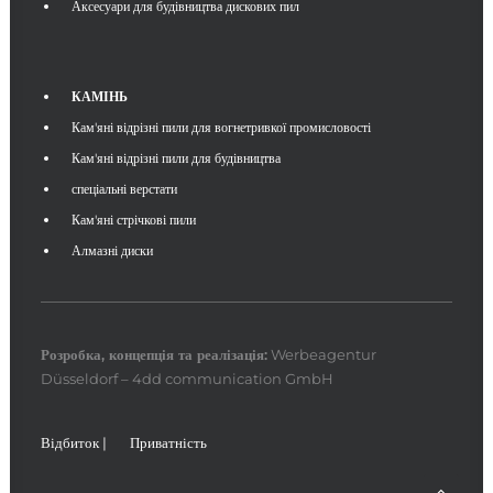
Аксесуари для будівництва дискових пил
КАМІНЬ
Кам'яні відрізні пили для вогнетривкої промисловості
Кам'яні відрізні пили для будівництва
спеціальні верстати
Кам'яні стрічкові пили
Алмазні диски
Розробка, концепція та
реалізація
:
Werbeagentur
Düsseldorf – 4dd communication GmbH
Відбиток
|
Приватність