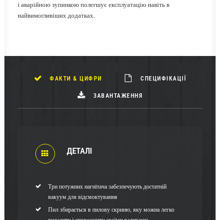
і аварійною зупинкою полегшує експлуатацію навіть в
найвимогливіших додатках.
ФАКТИ & ЦИФРИ
СПЕЦИФІКАЦІЇ
ЗАВАНТАЖЕННЯ
ДЕТАЛІ
Три потужних нагнітача забезпечують достатній
вакуум для відсмоктування
Пил збирається в пилову скриню, яку можна легко
видалити і спорожнити своїми валиками