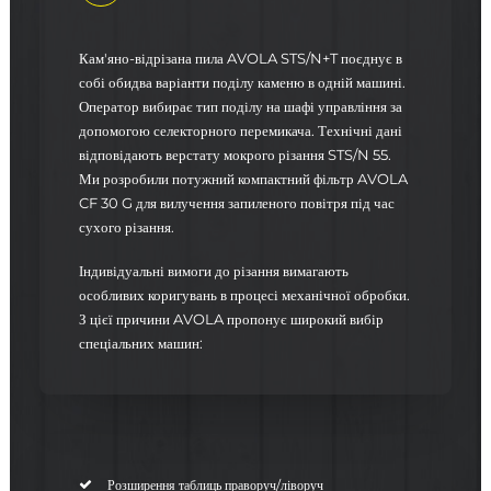
Кам'яно-відрізана пила AVOLA STS/N+T поєднує в
собі обидва варіанти поділу каменю в одній машині.
Оператор вибирає тип поділу на шафі управління за
допомогою селекторного перемикача. Технічні дані
відповідають верстату мокрого різання STS/N 55.
Ми розробили потужний компактний фільтр AVOLA
CF 30 G для вилучення запиленого повітря під час
сухого різання.
Індивідуальні вимоги до різання вимагають
особливих коригувань в процесі механічної обробки.
З цієї причини AVOLA пропонує широкий вибір
спеціальних машин:
Розширення таблиць праворуч/ліворуч