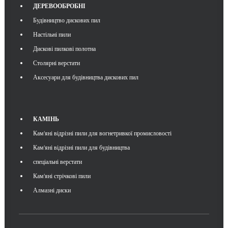
ДЕРЕВООБРОБНІ
Будівництво дискових пил
Настільні пили
Дискові пилкові полотна
Столярні верстати
Аксесуари для будівництва дискових пил
КАМІНЬ
Кам'яні відрізні пили для вогнетривкої промисловості
Кам'яні відрізні пили для будівництва
спеціальні верстати
Кам'яні стрічкові пили
Алмазні диски