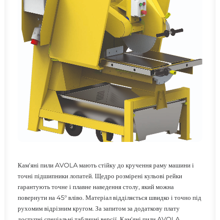
ШУКАТИ
Кам'яні пили AVOLA мають стійку до кручення раму машини і
точні підшипники лопатей. Щедро розмірені кульові рейки
гарантують точне і плавне наведення столу, який можна
повернути на 45° вліво. Матеріал відділяється швидко і точно під
рухомим відрізним кругом. За запитом за додаткову плату
доступні спеціальні табличні версії. Кам'яні пили AVOLA