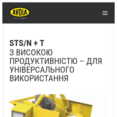
STS/N + T
АВОЛА
З ВИСОКОЮ
ІННОВАЦІЇ / НОВИНИ
ПРОДУКТИВНІСТЮ – ДЛЯ
УНІВЕРСАЛЬНОГО
ПОДІЇ / ЯРМАРКИ
ВИКОРИСТАННЯ
ПРОДУКТИ
КОНТАКТИ ТА ВКАЗІВКИ