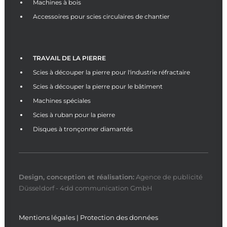
Machines à bois
Accessoires pour scies circulaires de chantier
TRAVAIL DE LA PIERRE
Scies à découper la pierre pour l'industrie réfractaire
Scies à découper la pierre pour le bâtiment
Machines spéciales
Scies à ruban pour la pierre
Disques à tronçonner diamantés
Design, conception et
réalisation
:
Agence de publicité
Düsseldorf - 4dd communication GmbH
Mentions légales
|
Protection des données