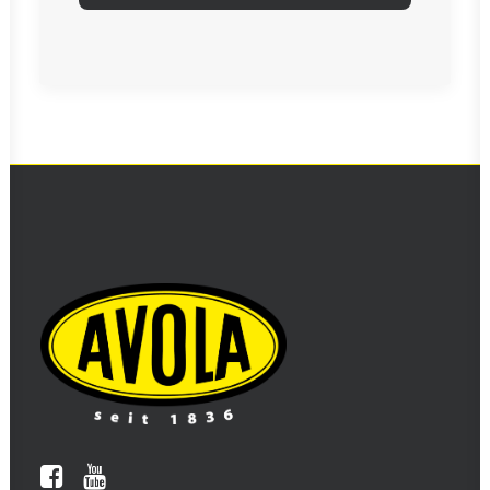
Questo
campo
deve
essere
lasciato
vuoto